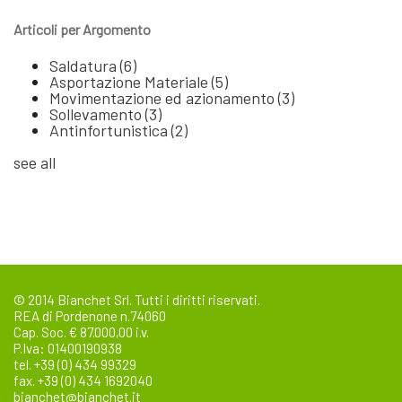
Articoli per Argomento
Saldatura
(6)
Asportazione Materiale
(5)
Movimentazione ed azionamento
(3)
Sollevamento
(3)
Antinfortunistica
(2)
see all
© 2014 Bianchet Srl. Tutti i diritti riservati.
REA di Pordenone n.74060
Cap. Soc. € 87.000,00 i.v.
P.Iva: 01400190938
tel. +39 (0) 434 99329
fax. +39 (0) 434 1692040
bianchet@bianchet.it