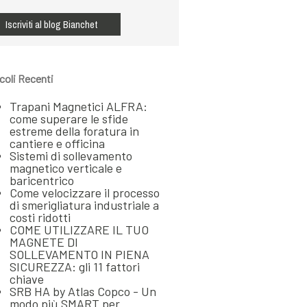
icoli Recenti
Trapani Magnetici ALFRA:
come superare le sfide
estreme della foratura in
cantiere e officina
Sistemi di sollevamento
magnetico verticale e
baricentrico
Come velocizzare il processo
di smerigliatura industriale a
costi ridotti
COME UTILIZZARE IL TUO
MAGNETE DI
SOLLEVAMENTO IN PIENA
SICUREZZA: gli 11 fattori
chiave
SRB HA by Atlas Copco - Un
modo più SMART per