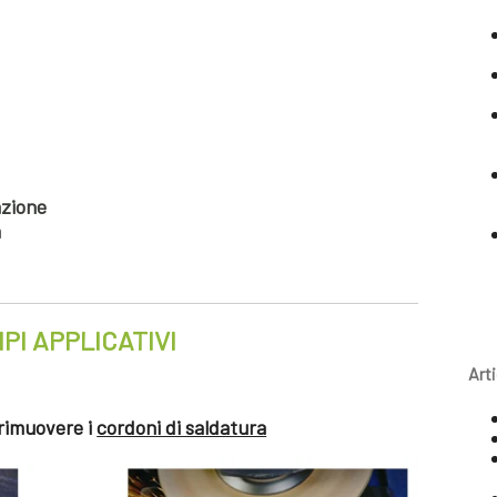
azione
a
PI APPLICATIVI
Art
 rimuovere i
cordoni di saldatura