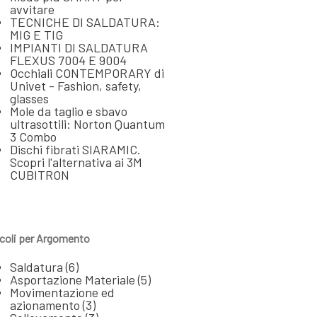
avvitare
TECNICHE DI SALDATURA:
MIG E TIG
IMPIANTI DI SALDATURA
FLEXUS 7004 E 9004
Occhiali CONTEMPORARY di
Univet - Fashion, safety,
glasses
Mole da taglio e sbavo
ultrasottili: Norton Quantum
3 Combo
Dischi fibrati SIARAMIC.
Scopri l'alternativa ai 3M
CUBITRON
icoli per Argomento
Saldatura
(6)
Asportazione Materiale
(5)
Movimentazione ed
azionamento
(3)