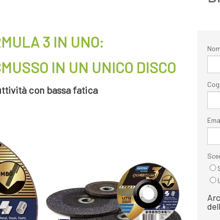
MULA 3 IN UNO:
No
 SMUSSO
IN UN UNICO DISCO
Cog
ttività con bassa fatica
Ema
Sceg
Arc
del