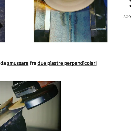
see
i da
smussare
fra
due piastre perpendicolari