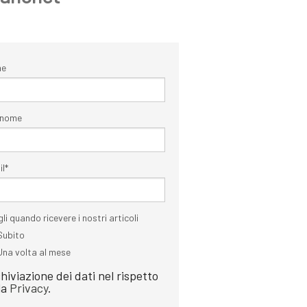
me
nome
il
*
li quando ricevere i nostri articoli
Subito
Una volta al mese
hiviazione dei dati nel rispetto
la
Privacy
.